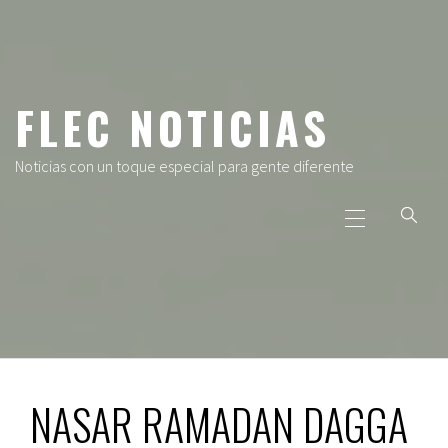
Ir
al
contenido
FLEC NOTICIAS
Noticias con un toque especial para gente diferente
Menú
principal
NASAR RAMADAN DAGGA