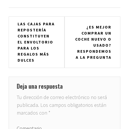
Navegación
LAS CAJAS PARA
¿ES MEJOR
REPOSTERÍA
de
COMPRAR UN
CONSTITUYEN
COCHE NUEVO O
entradas
EL ENVOLTORIO
USADO?
PARA LOS
RESPONDEMOS
REGALOS MÁS
A LA PREGUNTA
DULCES
Deja una respuesta
Tu dirección de correo electrónico no será
publicada.
Los campos obligatorios están
marcados con
*
Comentario