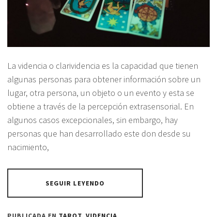
La videncia o clarividencia es la capacidad que tienen
algunas personas para obtener información sobre un
lugar, otra persona, un objeto o un evento y esta se
obtiene a través de la percepción extrasensorial. En
algunos casos excepcionales, sin embargo, hay
personas que han desarrollado este don desde su
nacimiento,
SEGUIR LEYENDO
PUBLICADA EN
TAROT
,
VIDENCIA