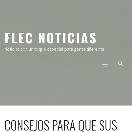
Ir
al
contenido
FLEC NOTICIAS
Noticias con un toque especial para gente diferente
Menú
principal
CONSEJOS PARA QUE SUS