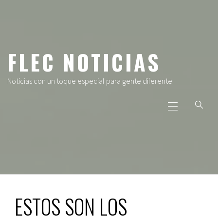
Ir
al
contenido
FLEC NOTICIAS
Noticias con un toque especial para gente diferente
Menú
principal
ESTOS SON LOS