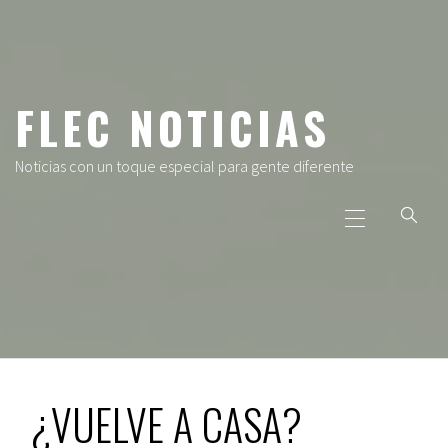
Ir
al
contenido
FLEC NOTICIAS
Noticias con un toque especial para gente diferente
Menú
principal
¿VUELVE A CASA?