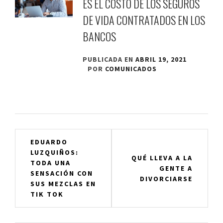
ES EL COSTO DE LOS SEGUROS
DE VIDA CONTRATADOS EN LOS
BANCOS
PUBLICADA EN
ABRIL 19, 2021
POR
COMUNICADOS
Navegación
EDUARDO
LUZQUIÑOS:
de
QUÉ LLEVA A LA
TODA UNA
GENTE A
entradas
SENSACIÓN CON
DIVORCIARSE
SUS MEZCLAS EN
TIK TOK