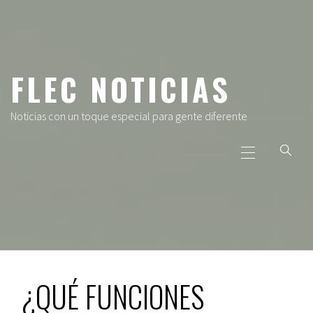
Ir
al
contenido
FLEC NOTICIAS
Noticias con un toque especial para gente diferente
Menú
principal
¿QUÉ FUNCIONES