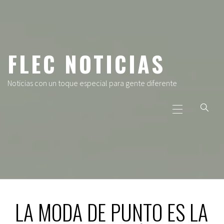
Ir
al
contenido
FLEC NOTICIAS
Noticias con un toque especial para gente diferente
Menú
principal
LA MODA DE PUNTO ES LA