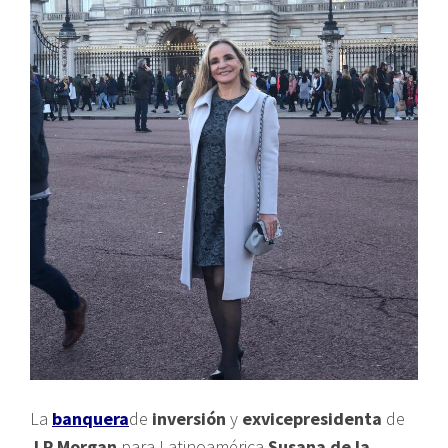
La
banquera
de
inversión
y
exvicepresidenta
de
J.P Morgan
para Latinoamérica
Susana de la