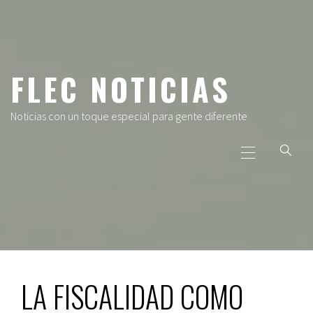
Ir
al
contenido
FLEC NOTICIAS
Noticias con un toque especial para gente diferente
Menú
principal
LA FISCALIDAD COMO