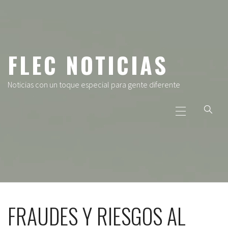
Ir
al
contenido
FLEC NOTICIAS
Noticias con un toque especial para gente diferente
Menú
principal
FRAUDES Y RIESGOS AL