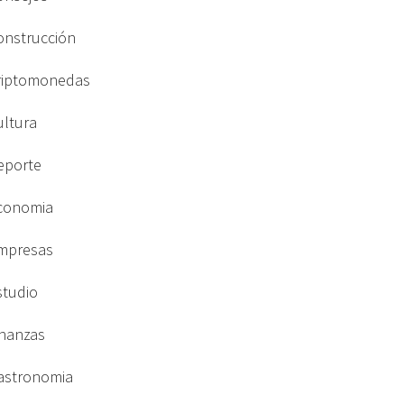
onstrucción
riptomonedas
ultura
eporte
conomia
mpresas
studio
inanzas
astronomia