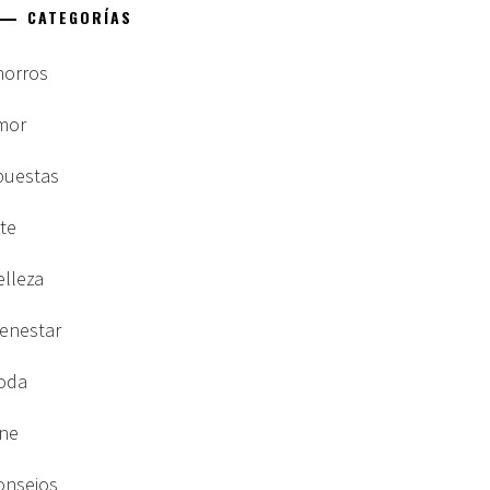
CATEGORÍAS
horros
mor
puestas
rte
elleza
ienestar
oda
ine
onsejos