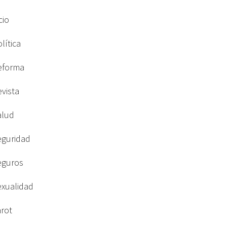
cio
lítica
eforma
evista
alud
eguridad
eguros
exualidad
arot