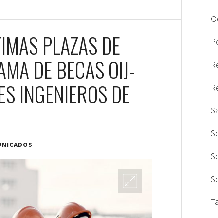
O
TIMAS PLAZAS DE
Po
MA DE BECAS OIJ-
R
ES INGENIEROS DE
R
S
S
UNICADOS
S
S
T