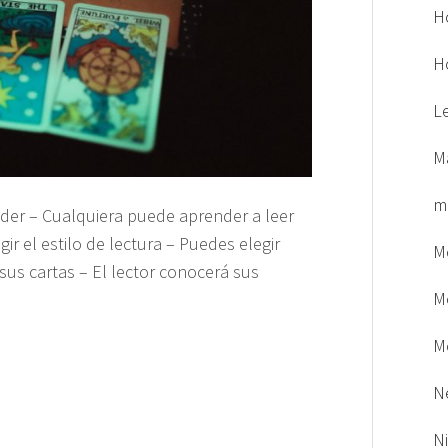
H
H
L
M
m
ender – Cualquiera puede aprender a leer
ir el estilo de lectura – Puedes elegir
M
sus cartas – El lector conocerá sus
M
M
N
N