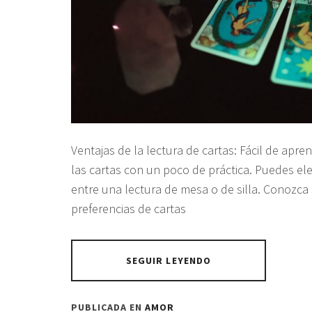
Ventajas de la lectura de cartas: Fácil de apr
las cartas con un poco de práctica. Puedes eleg
entre una lectura de mesa o de silla. Conozca 
preferencias de cartas
SEGUIR LEYENDO
PUBLICADA EN
AMOR