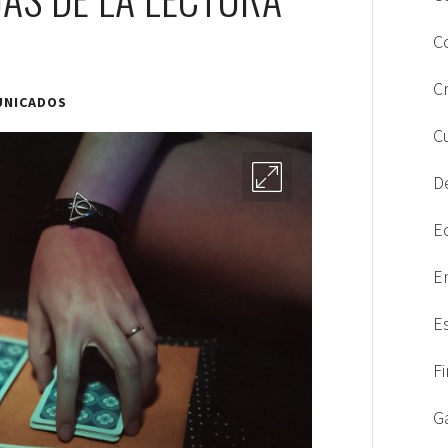
C
C
UNICADOS
C
D
E
E
E
F
G