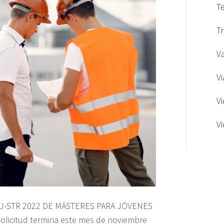
T
T
V
Vi
V
V
J-STR 2022 DE MÁSTERES PARA JÓVENES
icitud termina este mes de noviembre