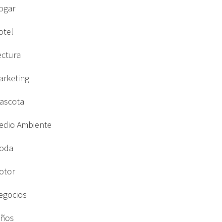
ogar
otel
ectura
arketing
ascota
edio Ambiente
oda
otor
egocios
iños