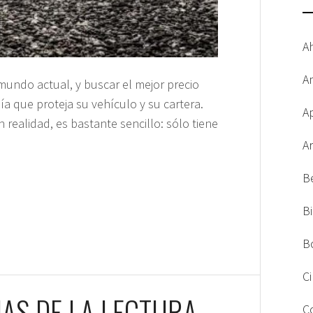
A
A
mundo actual, y buscar el mejor precio
a que proteja su vehículo y su cartera.
A
 realidad, es bastante sencillo: sólo tiene
A
B
B
B
C
JAS DE LA LECTURA
C