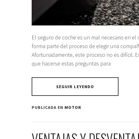
El seguro de coche es un mal necesario en el 
forma parte del proceso de elegir una compañí
Afortunadamente, este proceso no es difícil. En
que hacerse estas preguntas para
SEGUIR LEYENDO
PUBLICADA EN
MOTOR
VENTAJAS Y DESVENTA