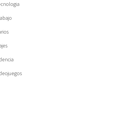
ecnologia
rabajo
arios
ajes
idencia
ideojuegos