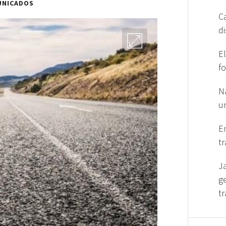
UNICADOS
C
d
E
f
N
u
En
t
J
g
t