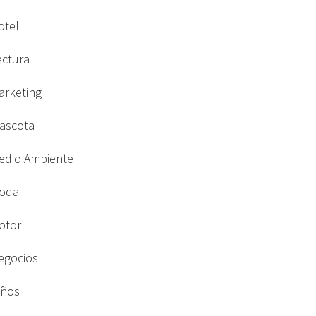
otel
ectura
arketing
ascota
edio Ambiente
oda
otor
egocios
iños