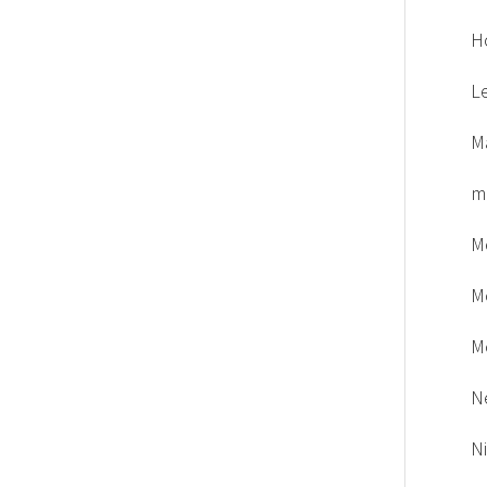
H
L
M
m
M
M
M
N
N