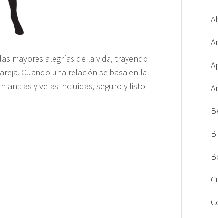
A
A
las mayores alegrías de la vida, trayendo
A
pareja. Cuando una relación se basa en la
 anclas y velas incluidas, seguro y listo
A
B
B
B
C
C