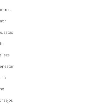
horros
mor
puestas
rte
elleza
ienestar
oda
ine
onsejos