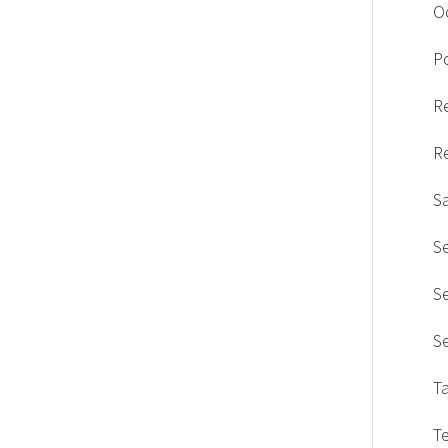
O
Po
R
R
S
S
S
S
T
T