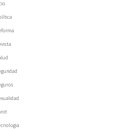
cio
lítica
eforma
evista
alud
eguridad
eguros
exualidad
arot
ecnologia