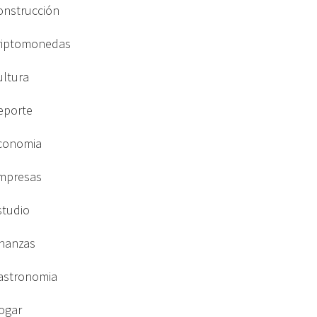
onstrucción
riptomonedas
ultura
eporte
conomia
mpresas
studio
inanzas
astronomia
ogar