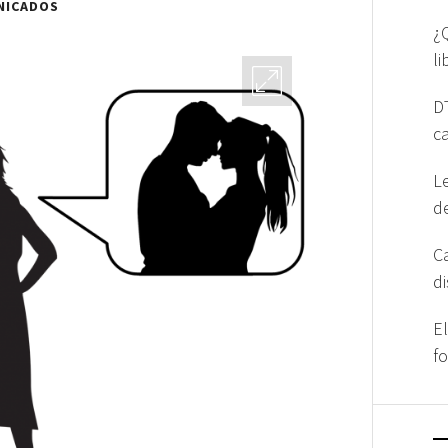
NICADOS
¿
l
D
c
L
d
C
d
E
f