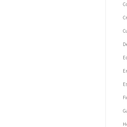
C
C
C
D
E
E
E
F
G
H