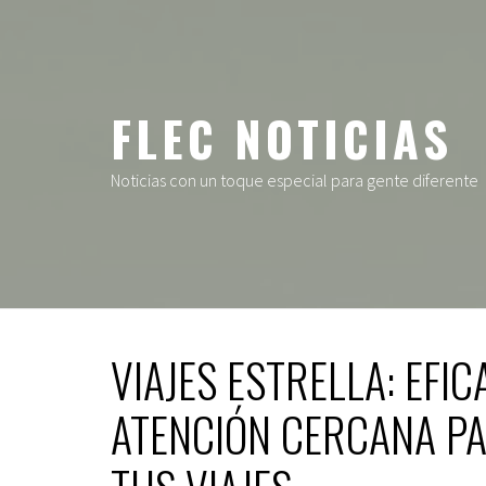
Ir
al
contenido
FLEC NOTICIAS
Noticias con un toque especial para gente diferente
VIAJES ESTRELLA: EFIC
ATENCIÓN CERCANA P