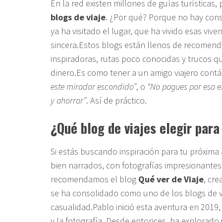
En la red existen millones de guías turísticas
blogs de viaje
. ¿Por qué? Porque no hay cons
ya ha visitado el lugar, que ha vivido esas viv
sincera.Estos blogs están llenos de recomenda
inspiradoras, rutas poco conocidas y trucos q
dinero.Es como tener a un amigo viajero cont
este mirador escondido”
, o
“No pagues por esa ex
y ahorrar”
. Así de práctico.
¿Qué blog de viajes elegir para
Si estás buscando inspiración para tu próxima
bien narrados, con fotografías impresionantes 
recomendamos el blog
Qué ver de Viaje
, cr
se ha consolidado como uno de los blogs de vi
casualidad.Pablo inició esta aventura en 2019,
y la fotografía. Desde entonces, ha explorado