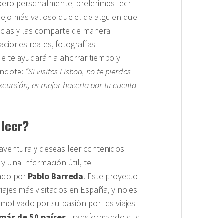
, pero personalmente, preferimos leer
ejo más valioso que el de alguien que
encias y las comparte de manera
ciones reales, fotografías
ue te ayudarán a ahorrar tiempo y
ándote:
“Si visitas Lisboa, no te pierdas
cursión, es mejor hacerla por tu cuenta
 leer?
 aventura y deseas leer contenidos
y una información útil, te
eado por
Pablo Barreda
. Este proyecto
ajes más visitados en España, y no es
 motivado por su pasión por los viajes
más de 50 países
, transformando sus