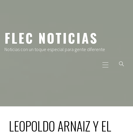
Ir
al
contenido
FLEC NOTICIAS
Noticias con un toque especial para gente diferente
Menú
principal
LEOPOLDO ARNAIZ Y EL