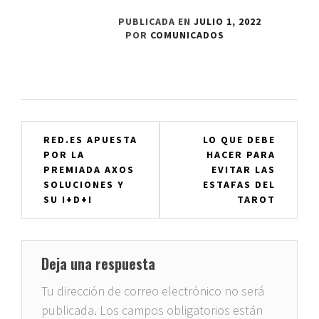
PUBLICADA EN
JULIO 1, 2022
POR
COMUNICADOS
Navegación
RED.ES APUESTA
LO QUE DEBE
POR LA
HACER PARA
de
PREMIADA AXOS
EVITAR LAS
entradas
SOLUCIONES Y
ESTAFAS DEL
SU I+D+I
TAROT‍
Deja una respuesta
Tu dirección de correo electrónico no será
publicada.
Los campos obligatorios están