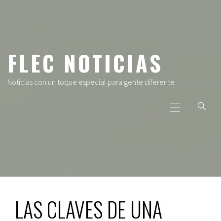
Ir
al
contenido
FLEC NOTICIAS
Noticias con un toque especial para gente diferente
Menú
principal
LAS CLAVES DE UNA