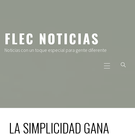
Ir
al
contenido
FLEC NOTICIAS
Noticias con un toque especial para gente diferente
Menú
principal
LA SIMPLICIDAD GANA