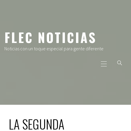
Ir
al
contenido
FLEC NOTICIAS
Noticias con un toque especial para gente diferente
Menú
principal
LA SEGUNDA