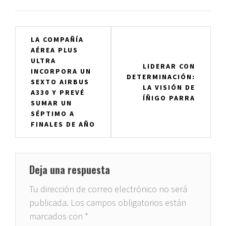
Navegación
LA COMPAÑÍA
AÉREA PLUS
de
ULTRA
LIDERAR CON
entradas
INCORPORA UN
DETERMINACIÓN:
SEXTO AIRBUS
LA VISIÓN DE
A330 Y PREVÉ
ÍÑIGO PARRA
SUMAR UN
SÉPTIMO A
FINALES DE AÑO
Deja una respuesta
Tu dirección de correo electrónico no será
publicada.
Los campos obligatorios están
marcados con
*