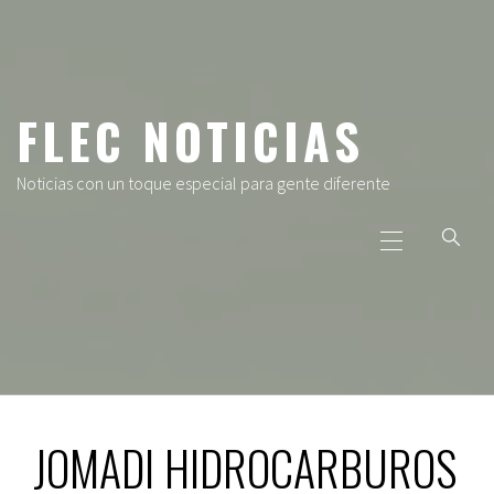
Ir
al
contenido
FLEC NOTICIAS
Noticias con un toque especial para gente diferente
Menú
principal
JOMADI HIDROCARBUROS