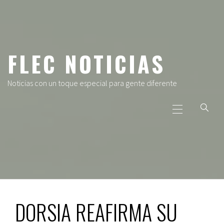
Ir
al
contenido
FLEC NOTICIAS
Noticias con un toque especial para gente diferente
Menú
principal
DORSIA REAFIRMA SU