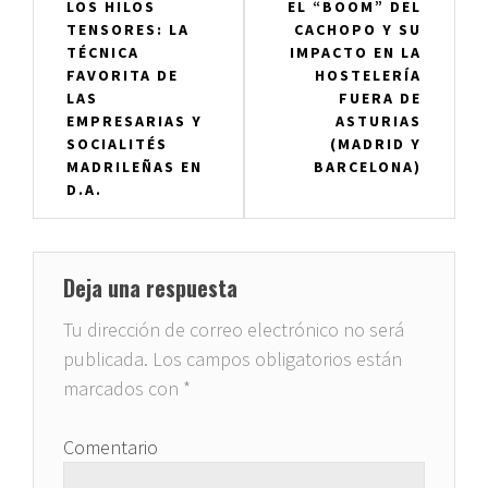
LOS HILOS
EL “BOOM” DEL
de
TENSORES: LA
CACHOPO Y SU
entradas
TÉCNICA
IMPACTO EN LA
FAVORITA DE
HOSTELERÍA
LAS
FUERA DE
EMPRESARIAS Y
ASTURIAS
SOCIALITÉS
(MADRID Y
MADRILEÑAS EN
BARCELONA)
D.A.
Deja una respuesta
Tu dirección de correo electrónico no será
publicada.
Los campos obligatorios están
marcados con
*
Comentario