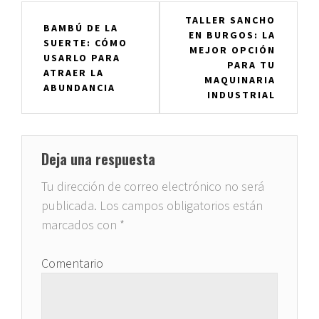
Navegación
TALLER SANCHO
BAMBÚ DE LA
EN BURGOS: LA
de
SUERTE: CÓMO
MEJOR OPCIÓN
USARLO PARA
entradas
PARA TU
ATRAER LA
MAQUINARIA
ABUNDANCIA
INDUSTRIAL
Deja una respuesta
Tu dirección de correo electrónico no será
publicada.
Los campos obligatorios están
marcados con
*
Comentario