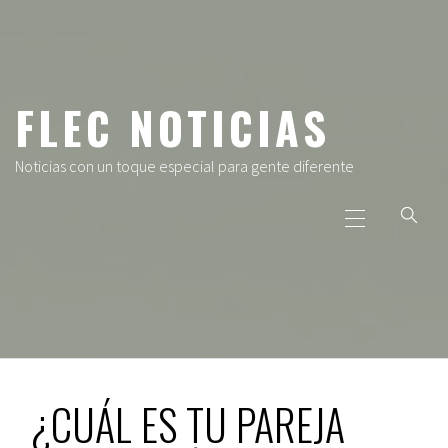
Ir
al
contenido
FLEC NOTICIAS
Noticias con un toque especial para gente diferente
Menú
principal
¿CUÁL ES TU PAREJA