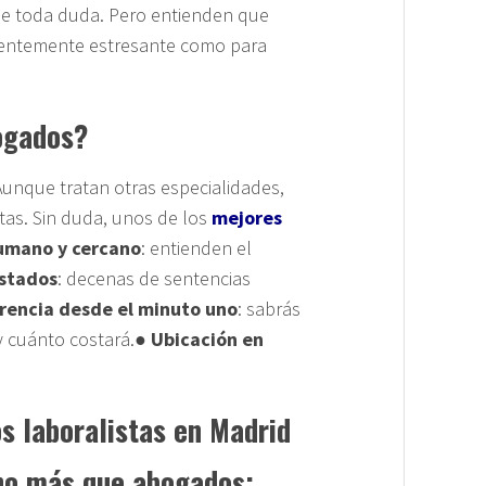
de toda duda. Pero entienden que
cientemente estresante como para
ogados?
Aunque tratan otras especialidades,
tas. Sin duda, unos de los
mejores
umano y cercano
: entienden el
astados
: decenas de sentencias
rencia desde el minuto uno
: sabrás
 cuánto costará.●
Ubicación en
s laboralistas en Madrid
ho más que abogados: