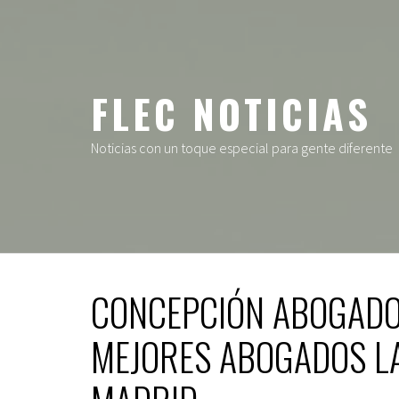
Ir
al
contenido
FLEC NOTICIAS
Noticias con un toque especial para gente diferente
CONCEPCIÓN ABOGADOS
MEJORES ABOGADOS L