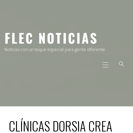
Ir
al
contenido
FLEC NOTICIAS
Noticias con un toque especial para gente diferente
Menú
principal
CLÍNICAS DORSIA CREA