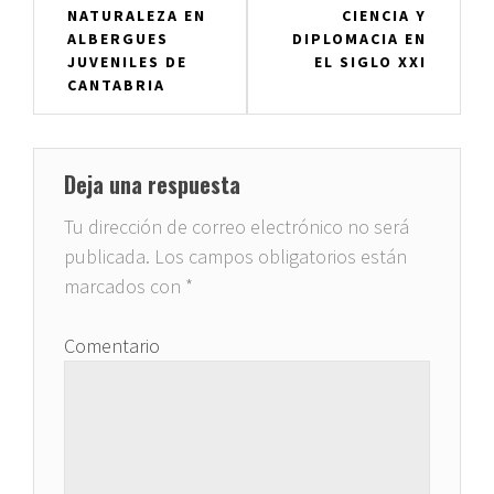
entradas
NATURALEZA EN
CIENCIA Y
ALBERGUES
DIPLOMACIA EN
JUVENILES DE
EL SIGLO XXI
CANTABRIA
Deja una respuesta
Tu dirección de correo electrónico no será
publicada.
Los campos obligatorios están
marcados con
*
Comentario