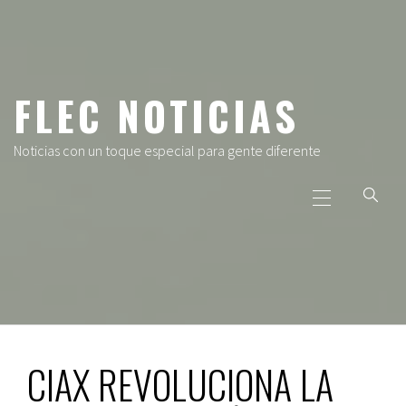
Ir
al
contenido
FLEC NOTICIAS
Noticias con un toque especial para gente diferente
Menú
principal
CIAX REVOLUCIONA LA