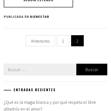
SEGUIR LEYENDO
PUBLICADA EN
BIENESTAR
Navegación
Anteriores
1
2
de
entradas
Buscar:
ENTRADAS RECIENTES
¿Qué es la magia blanca y por qué respeta el libre
albedrío en el amor?