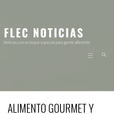
Ir
al
contenido
FLEC NOTICIAS
Noticias con un toque especial para gente diferente
Menú
principal
ALIMENTO GOURMET Y