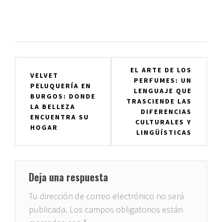
Navegación
EL ARTE DE LOS
VELVET
PERFUMES: UN
de
PELUQUERÍA EN
LENGUAJE QUE
BURGOS: DONDE
entradas
TRASCIENDE LAS
LA BELLEZA
DIFERENCIAS
ENCUENTRA SU
CULTURALES Y
HOGAR
LINGÜÍSTICAS
Deja una respuesta
Tu dirección de correo electrónico no será
publicada.
Los campos obligatorios están