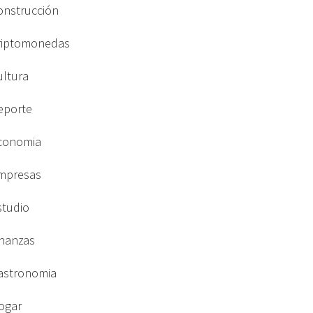
onstrucción
riptomonedas
ultura
eporte
conomia
mpresas
studio
inanzas
astronomia
ogar