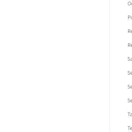
O
Po
R
R
S
S
S
S
T
T