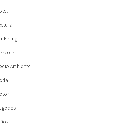
otel
ectura
arketing
ascota
edio Ambiente
oda
otor
egocios
iños