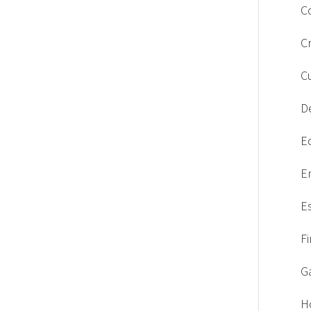
C
C
C
D
E
E
E
F
G
H