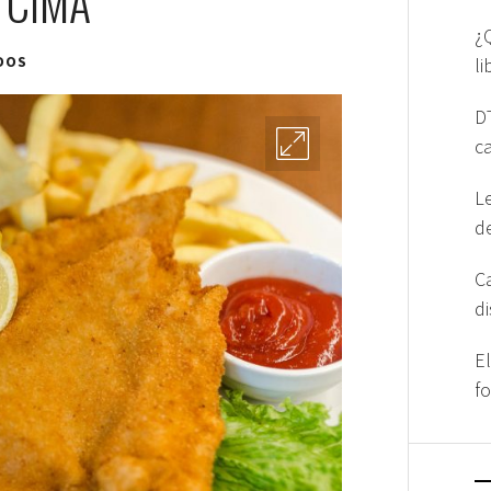
 CIMA
¿
DOS
l
D
c
L
d
C
d
E
f