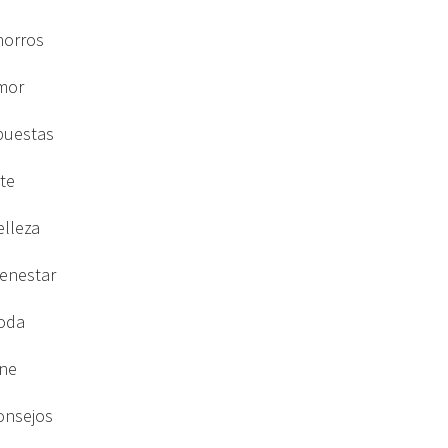
horros
mor
puestas
rte
elleza
ienestar
oda
ine
onsejos