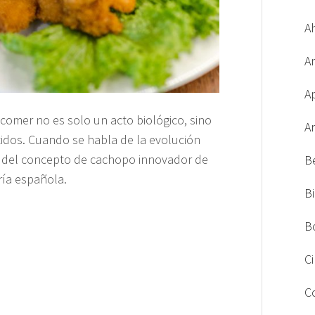
A
A
A
mer no es solo un acto biológico, sino
A
tidos. Cuando se habla de la evolución
ión del concepto de cachopo innovador de
B
ría española.
B
B
C
C