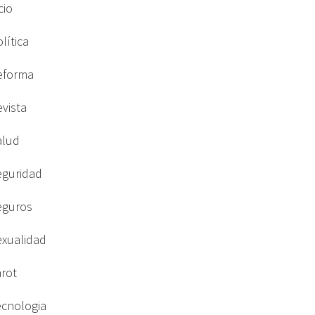
cio
lítica
eforma
evista
alud
eguridad
eguros
exualidad
arot
ecnologia