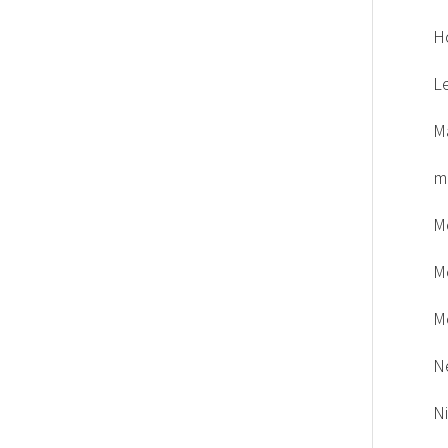
H
L
M
m
M
M
M
N
N