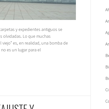
A
A
 carpetas y expedientes antiguos se
A
s olvidadas. Lo que muchas
 viejo” es, en realidad, una bomba de
A
 no es un lugar para el
B
B
B
C
C
AJUSTE Y