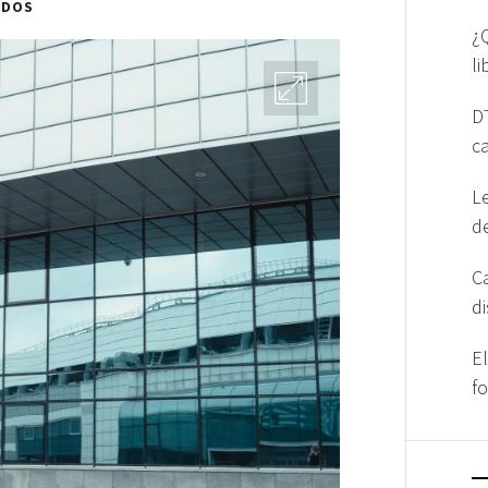
ADOS
¿
l
D
c
L
d
C
d
E
f