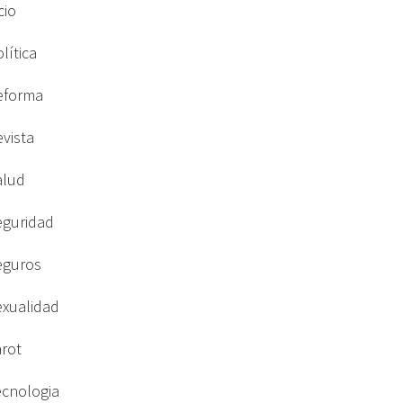
cio
lítica
eforma
evista
alud
eguridad
eguros
exualidad
arot
ecnologia