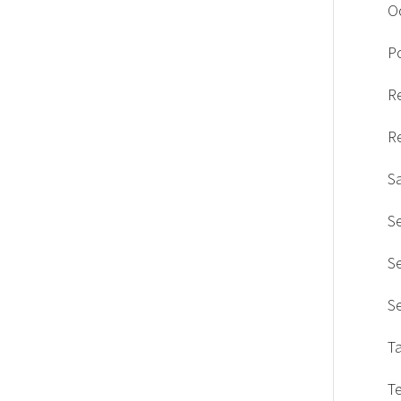
O
Po
R
R
S
S
S
S
T
T