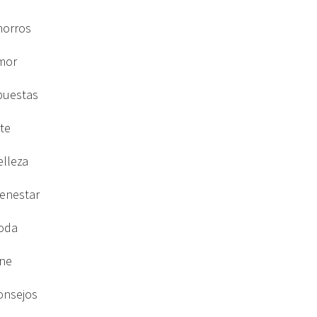
horros
mor
puestas
rte
elleza
ienestar
oda
ine
onsejos