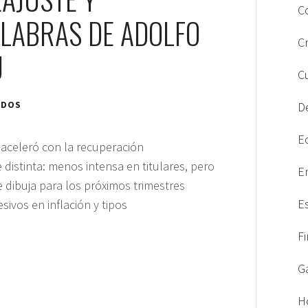
C
ALABRAS DE ADOLFO
C
U
C
ADOS
D
E
 aceleró con la recuperación
 distinta: menos intensa en titulares, pero
E
e dibuja para los próximos trimestres
E
ivos en inflación y tipos
F
G
H