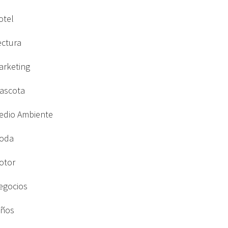
otel
ectura
arketing
ascota
edio Ambiente
oda
otor
egocios
iños