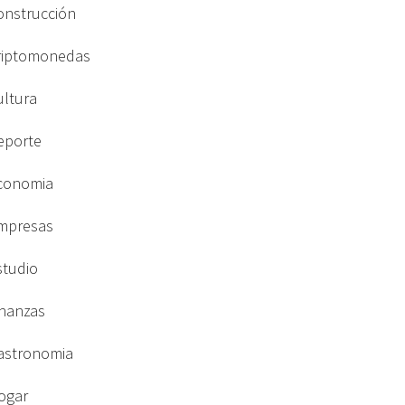
onstrucción
riptomonedas
ultura
eporte
conomia
mpresas
studio
inanzas
astronomia
ogar