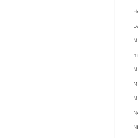
H
L
M
m
M
M
M
N
N