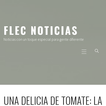
Ir
al
contenido
FLEC NOTICIAS
Noticias con un toque especial para gente diferente
Menú
principal
UNA DELICIA DE TOMATE: LA