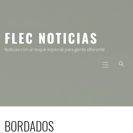
Ir
al
contenido
FLEC NOTICIAS
Noticias con un toque especial para gente diferente
Menú
principal
BORDADOS