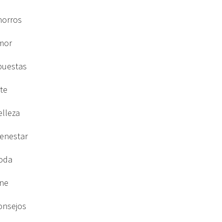
horros
mor
puestas
rte
elleza
ienestar
oda
ine
onsejos