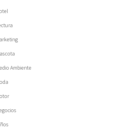
otel
ectura
arketing
ascota
edio Ambiente
oda
otor
egocios
iños