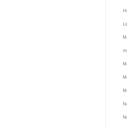
H
L
M
m
M
M
M
N
N