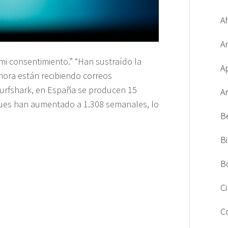
A
A
 mi consentimiento.” “Han sustraído la
A
hora están recibiendo correos
Surfshark, en España se producen 15
A
aques han aumentado a 1.308 semanales, lo
B
B
B
C
C