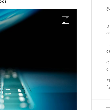
DOS
¿
l
D
c
L
d
C
d
E
f