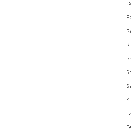
O
Po
R
R
S
S
S
S
T
T