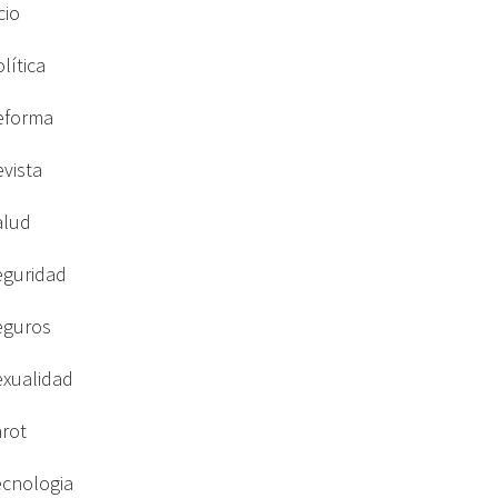
cio
lítica
eforma
evista
alud
eguridad
eguros
exualidad
arot
ecnologia