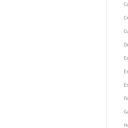
C
C
C
D
E
E
E
F
G
H