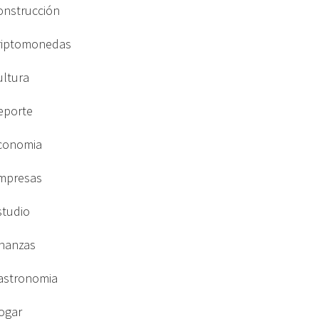
onstrucción
riptomonedas
ultura
eporte
conomia
mpresas
studio
inanzas
astronomia
ogar