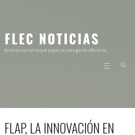
Ir
al
contenido
FLEC NOTICIAS
Noticias con un toque especial para gente diferente
Menú
principal
FLAP, LA INNOVACIÓN EN