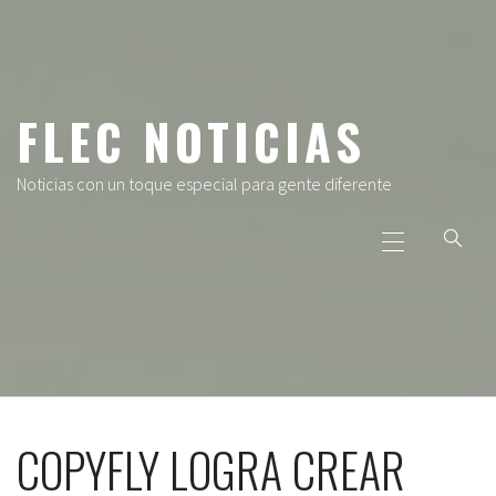
Ir
al
contenido
FLEC NOTICIAS
Noticias con un toque especial para gente diferente
Menú
principal
COPYFLY LOGRA CREAR