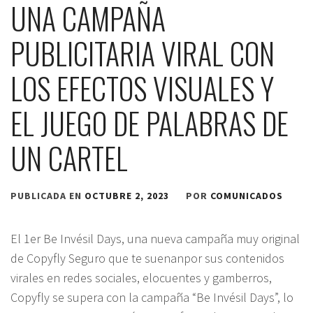
UNA CAMPAÑA
PUBLICITARIA VIRAL CON
LOS EFECTOS VISUALES Y
EL JUEGO DE PALABRAS DE
UN CARTEL
PUBLICADA EN
OCTUBRE 2, 2023
POR
COMUNICADOS
El 1er Be Invésil Days, una nueva campaña muy original
de Copyfly Seguro que te suenanpor sus contenidos
virales en redes sociales, elocuentes y gamberros,
Copyfly se supera con la campaña “Be Invésil Days”, lo