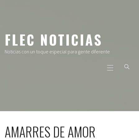
Ir
al
contenido
FLEC NOTICIAS
Noticias con un toque especial para gente diferente
Menú
principal
AMARRES DE AMOR