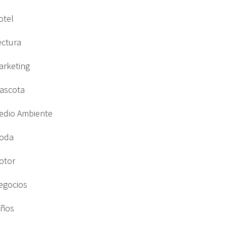
otel
ectura
arketing
ascota
edio Ambiente
oda
otor
egocios
iños