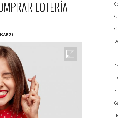
COMPRAR LOTERÍA
C
C
C
ICADOS
D
E
E
E
F
G
H