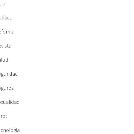
cio
lítica
eforma
evista
alud
eguridad
eguros
exualidad
arot
ecnologia