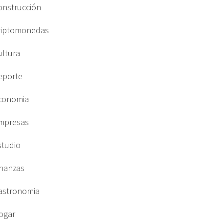
onstrucción
riptomonedas
ultura
eporte
conomia
mpresas
studio
inanzas
astronomia
ogar