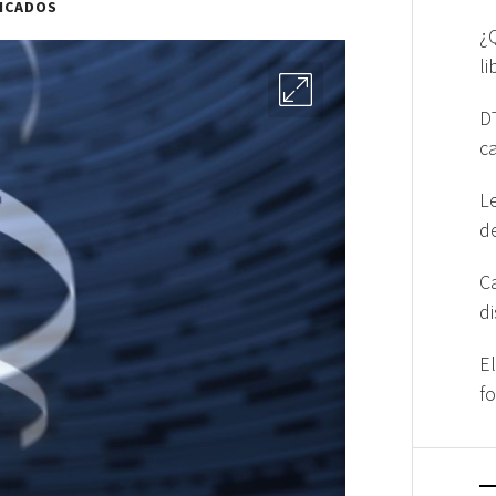
ICADOS
¿
l
D
c
L
d
C
d
E
f