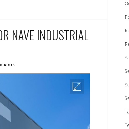
O
Po
OR NAVE INDUSTRIAL
R
R
S
ICADOS
S
S
S
T
T