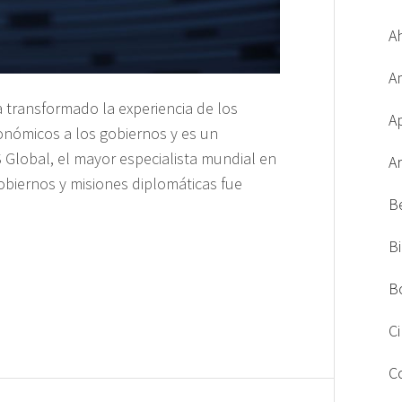
A
A
a transformado la experiencia de los
A
económicos a los gobiernos y es un
FS Global, el mayor especialista mundial en
A
gobiernos y misiones diplomáticas fue
B
B
B
C
C