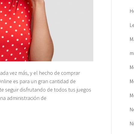
H
L
M
m
M
cada vez más, y el hecho de comprar
M
Online es para un gran cantidad de
seguir disfrutando de todos tus juegos
M
una administración de
N
N