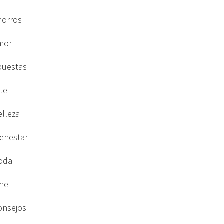
horros
mor
puestas
rte
elleza
ienestar
oda
ine
onsejos