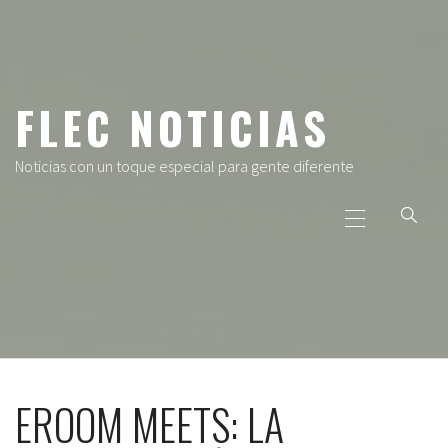
Ir
al
contenido
FLEC NOTICIAS
Noticias con un toque especial para gente diferente
Menú
principal
EROOM MEETS: LA