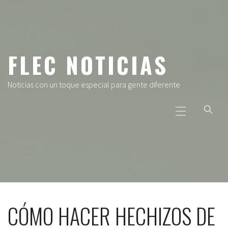
Ir
al
contenido
FLEC NOTICIAS
Noticias con un toque especial para gente diferente
Menú
principal
CÓMO HACER HECHIZOS DE