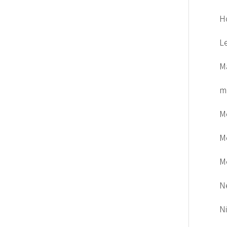
H
L
M
m
M
M
M
N
N