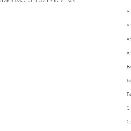
han alcanzado un incremento en sus
A
A
A
A
B
B
B
C
C