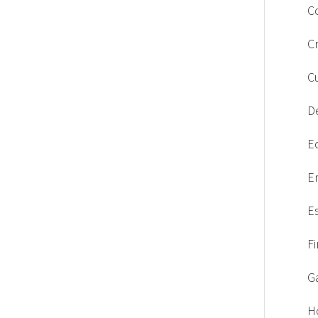
C
C
C
D
E
E
E
F
G
H