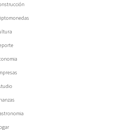
onstrucción
riptomonedas
ultura
eporte
conomia
mpresas
studio
inanzas
astronomia
ogar