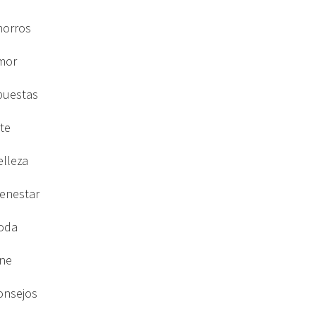
horros
mor
puestas
rte
elleza
ienestar
oda
ine
onsejos