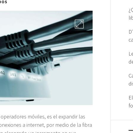
DOS
¿
l
D
c
L
d
C
d
E
f
operadores móviles, es el expandir las
nexiones a internet, por medio de la fibra