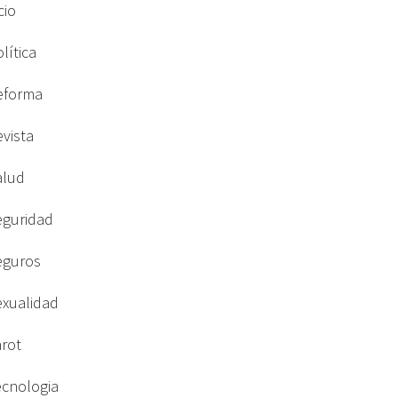
cio
lítica
eforma
evista
alud
eguridad
eguros
exualidad
arot
ecnologia