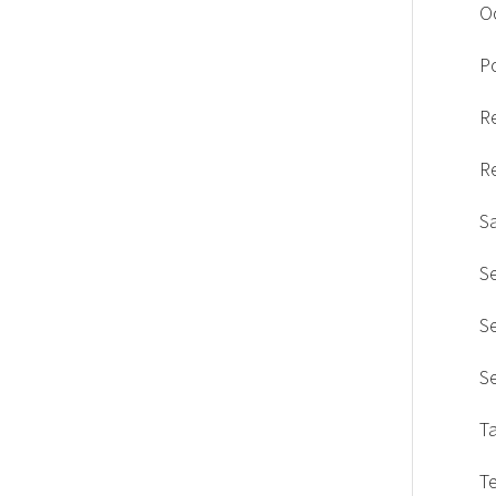
O
Po
R
R
S
S
S
S
T
T