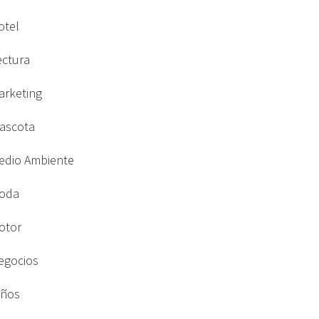
otel
ectura
arketing
ascota
edio Ambiente
oda
otor
egocios
iños