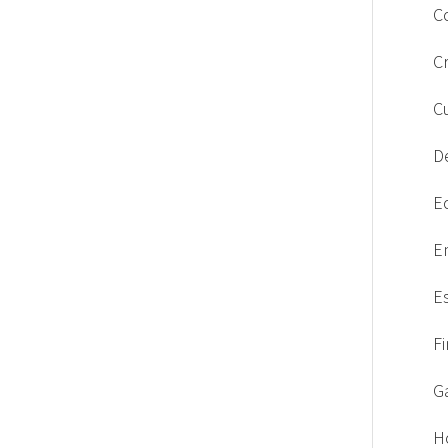
C
C
C
D
E
E
E
F
G
H