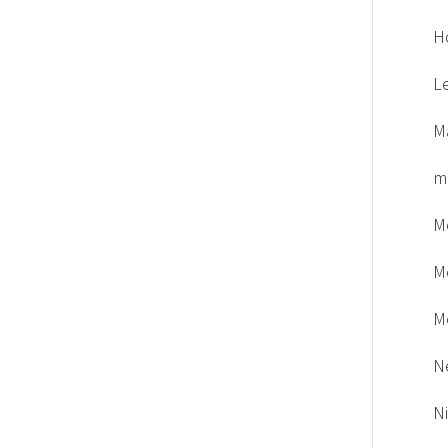
H
L
M
m
M
M
M
N
N