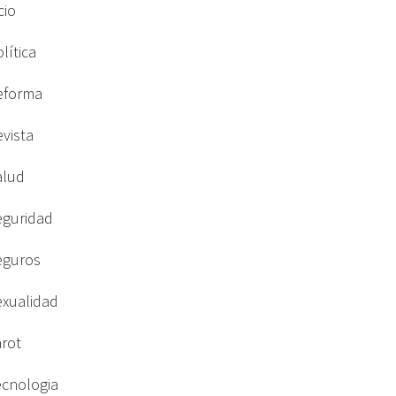
cio
lítica
eforma
evista
alud
eguridad
eguros
exualidad
arot
ecnologia