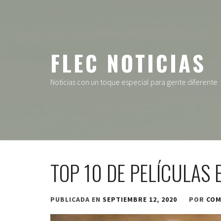
Ir
al
contenido
FLEC NOTICIAS
Noticias con un toque especial para gente diferente
TOP 10 DE PELÍCULAS 
PUBLICADA EN
SEPTIEMBRE 12, 2020
POR
COM