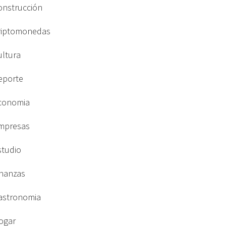
onstrucción
riptomonedas
ultura
eporte
conomia
mpresas
studio
inanzas
astronomia
ogar