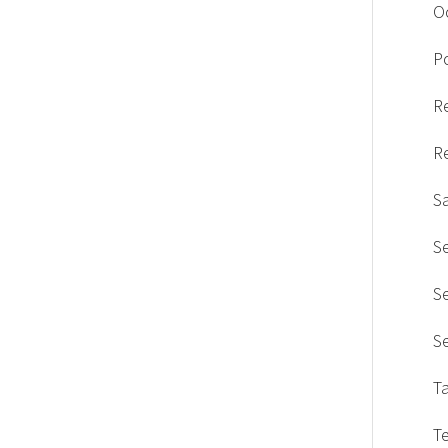
O
Po
R
R
S
S
S
S
T
T