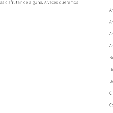
ras disfrutan de alguna. A veces queremos
A
A
A
A
B
B
B
C
C