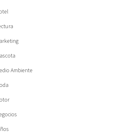
otel
ectura
arketing
ascota
edio Ambiente
oda
otor
egocios
iños