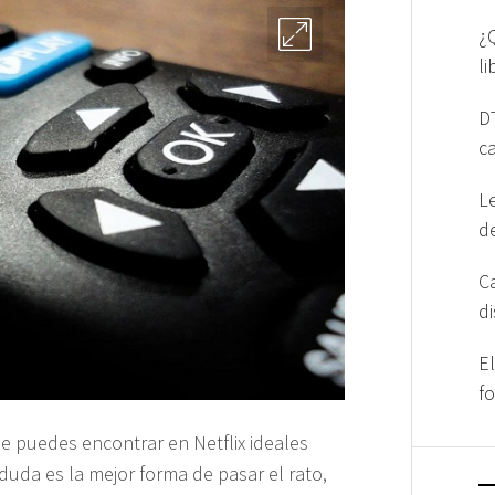
¿
l
D
c
L
d
C
d
E
f
e puedes encontrar en Netflix ideales
 duda es la mejor forma de pasar el rato,