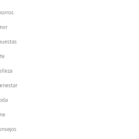
horros
mor
puestas
rte
elleza
ienestar
oda
ine
onsejos