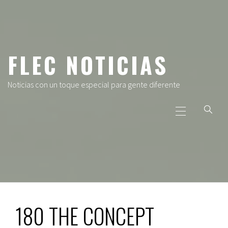
Ir
al
contenido
FLEC NOTICIAS
Noticias con un toque especial para gente diferente
Menú
principal
180 THE CONCEPT