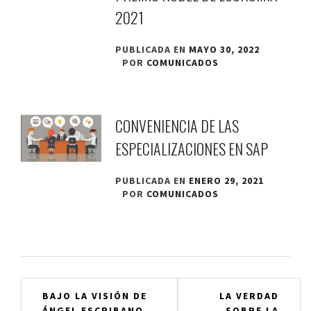
2021
PUBLICADA EN
MAYO 30, 2022
POR
COMUNICADOS
CONVENIENCIA DE LAS
ESPECIALIZACIONES EN SAP
PUBLICADA EN
ENERO 29, 2021
POR
COMUNICADOS
Navegación
BAJO LA VISIÓN DE
LA VERDAD
ÁNGEL ESCRIBANO,
SOBRE LA