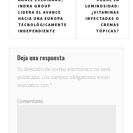
de
INDRA GROUP
LUMINOSIDAD:
entradas
LIDERA EL AVANCE
¿VITAMINAS
HACIA UNA EUROPA
INYECTADAS O
TECNOLÓGICAMENTE
CREMAS
INDEPENDIENTE
TÓPICAS?
Deja una respuesta
Tu dirección de correo electrónico no será
publicada.
Los campos obligatorios están
marcados con
*
Comentario