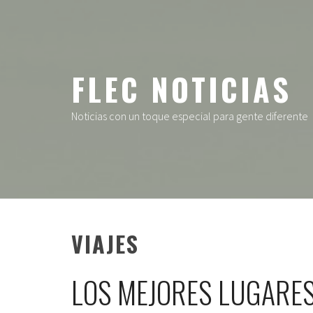
Ir
al
contenido
FLEC NOTICIAS
Noticias con un toque especial para gente diferente
VIAJES
LOS MEJORES LUGARES