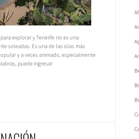
A
A
para explorar y Tenerife no es una
A
te soleadas. Es una de las islas más
popular y a veces animado, especialmente
A
alabras, puede ingresar
B
B
B
C
C
 NACIÓN