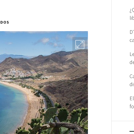
¿
l
ADOS
D
c
L
d
C
d
E
f