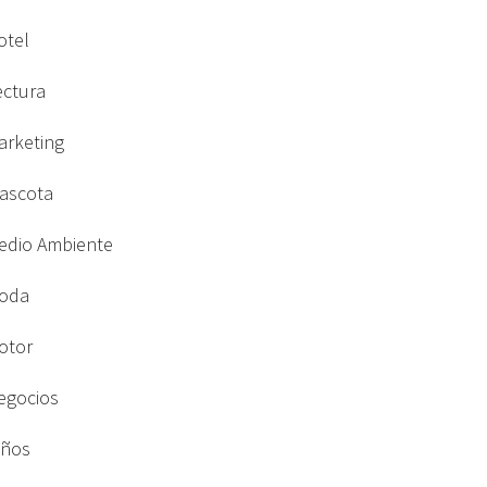
otel
ectura
arketing
ascota
edio Ambiente
oda
otor
egocios
iños