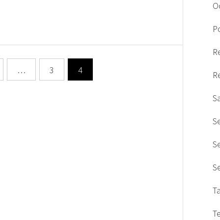
O
Po
R
…
3
4
R
S
S
S
S
T
T