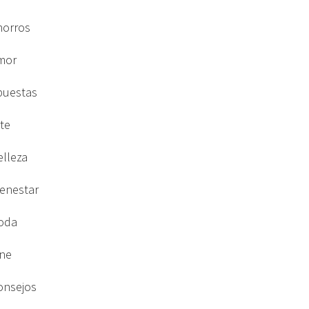
horros
mor
puestas
rte
elleza
ienestar
oda
ine
onsejos