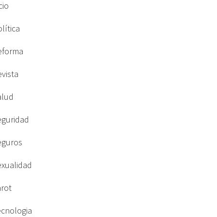
cio
lítica
eforma
evista
alud
eguridad
eguros
exualidad
arot
ecnologia