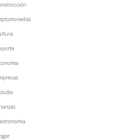
onstrucción
riptomonedas
ultura
eporte
conomia
mpresas
studio
inanzas
astronomia
ogar