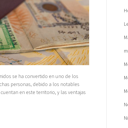
H
L
M
m
M
Unidos se ha convertido en uno de los
M
chas personas, debido a los notables
M
uentan en este territorio, y las ventajas
N
N