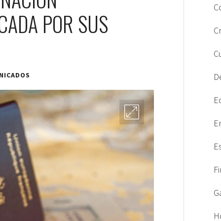
C
CADA POR SUS
C
C
NICADOS
D
E
E
E
F
G
H