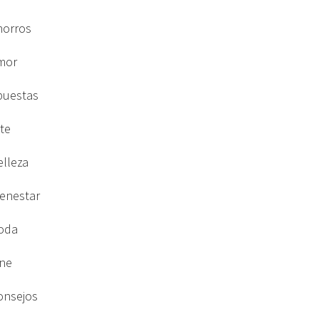
horros
mor
puestas
rte
elleza
ienestar
oda
ine
onsejos