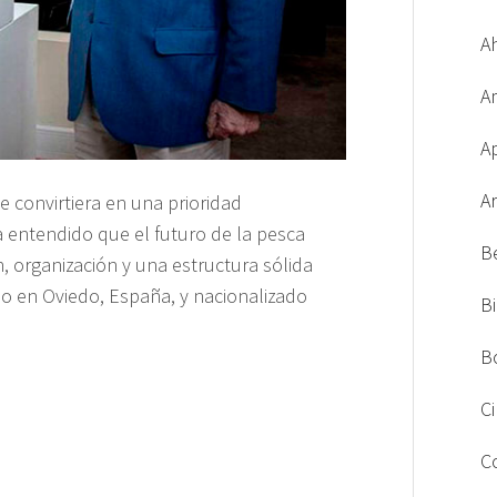
A
A
A
A
e convirtiera en una prioridad
a entendido que el futuro de la pesca
B
n, organización y una estructura sólida
do en Oviedo, España, y nacionalizado
B
B
C
C