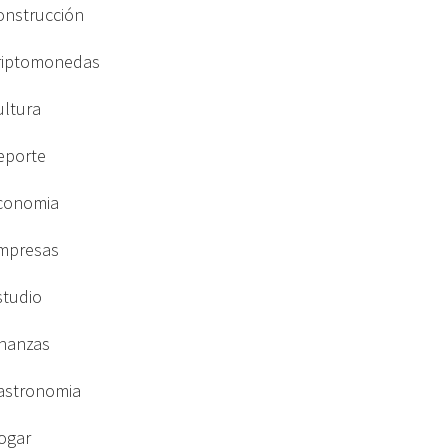
onstrucción
riptomonedas
ultura
eporte
conomia
mpresas
studio
inanzas
astronomia
ogar