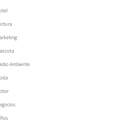
otel
ectura
arketing
ascota
edio Ambiente
oda
otor
egocios
iños