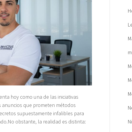
H
L
M
m
M
M
M
enta hoy como una de las iniciativas
es anuncios que prometen métodos
N
secretos supuestamente infalibles para
o.No obstante, la realidad es distinta:
N