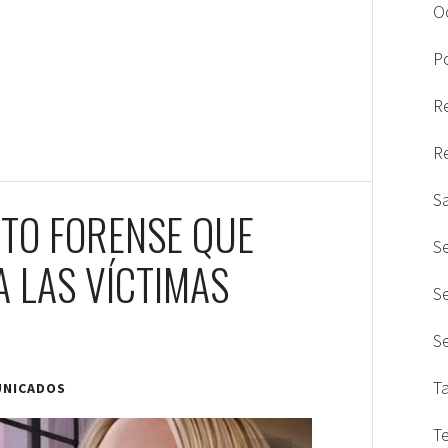
O
Po
R
R
S
ITO FORENSE QUE
S
A LAS VÍCTIMAS
S
S
T
NICADOS
T