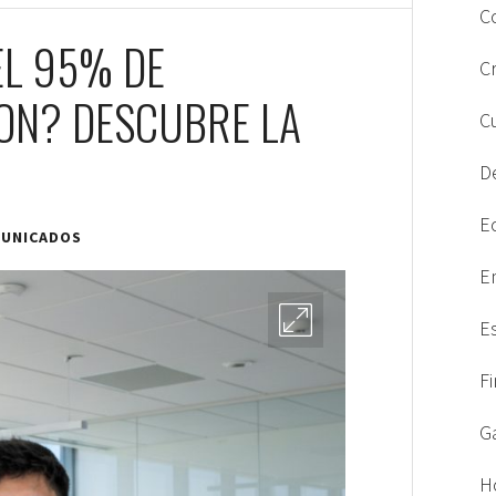
C
EL 95% DE
C
ON? DESCUBRE LA
C
D
E
UNICADOS
E
E
F
G
H