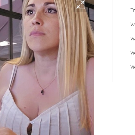
T
V
Vi
V
V