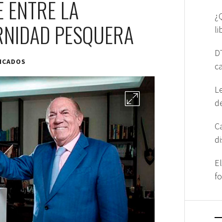
E ENTRE LA
¿
RNIDAD PESQUERA
l
D
ICADOS
c
L
d
C
d
E
f