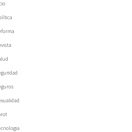
cio
lítica
eforma
evista
alud
eguridad
eguros
exualidad
arot
ecnologia